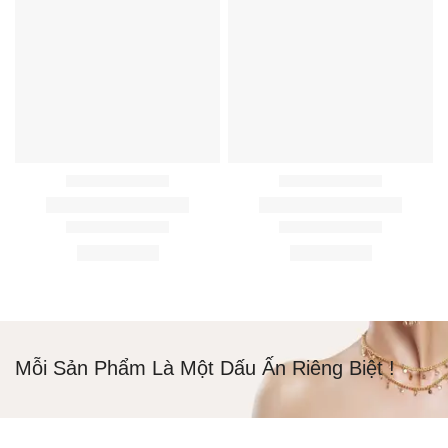
Mỗi Sản Phẩm Là Một Dấu Ấn Riêng Biệt !