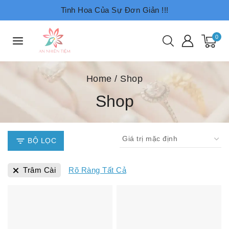
Tinh Hoa Của Sự Đơn Giản !!!
0
Home
/
Shop
Shop
BỘ LỌC
Trâm Cài
Rõ Ràng Tất Cả