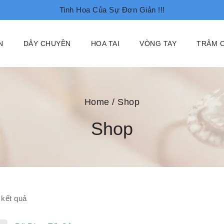
Tinh Hoa Của Sự Đơn Giản !!!
N
DÂY CHUYỀN
HOA TAI
VÒNG TAY
TRÂM C
Home
/
Shop
Shop
kết quả