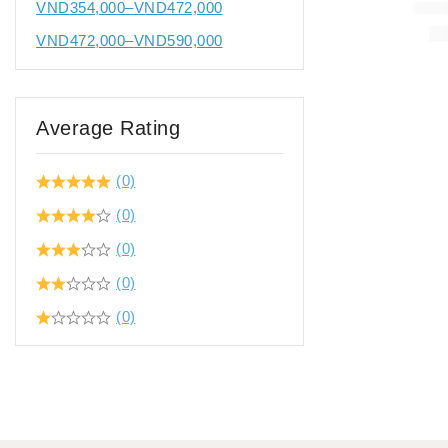
VND
354,000
–
VND
472,000
VND
472,000
–
VND
590,000
Average Rating
(0)
(0)
(0)
(0)
(0)