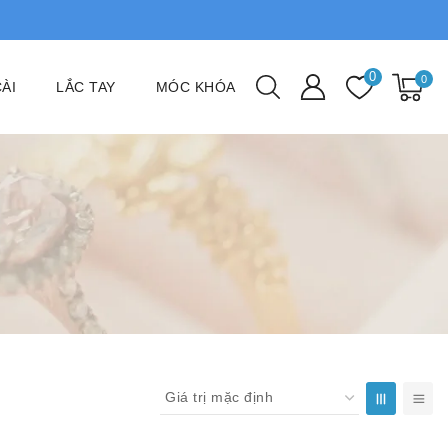
0
0
ÀI
LẮC TAY
MÓC KHÓA