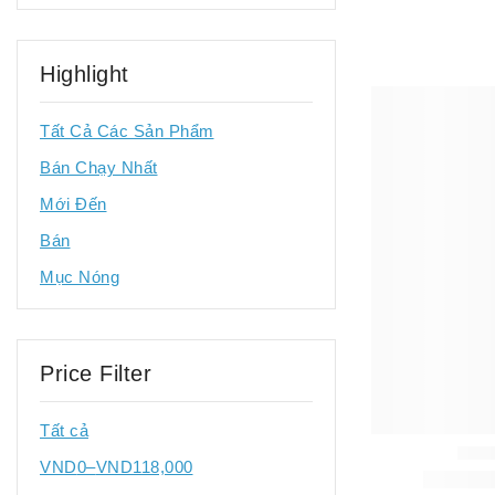
Vòng Tay
(15)
Highlight
Tất Cả Các Sản Phẩm
Bán Chạy Nhất
Mới Đến
Bán
Mục Nóng
Price Filter
Tất cả
VND
0
–
VND
118,000