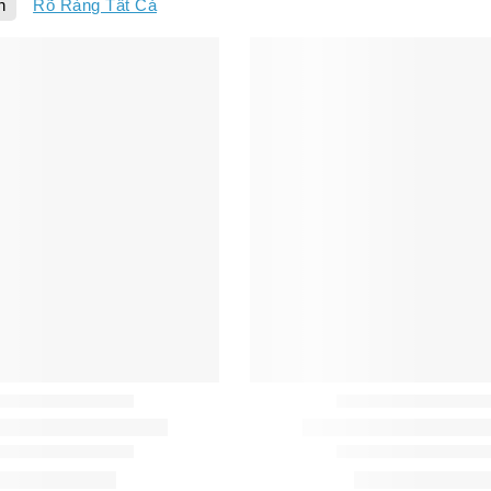
n
Rõ Ràng Tất Cả