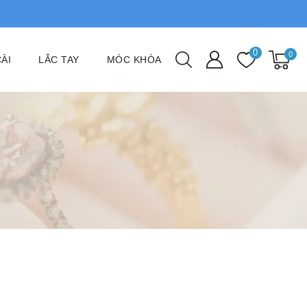
0
0
ÀI
LẮC TAY
MÓC KHÓA